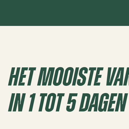
Ga
naar
inhoud
Het Mooiste Va
In 1 Tot 5 Dagen