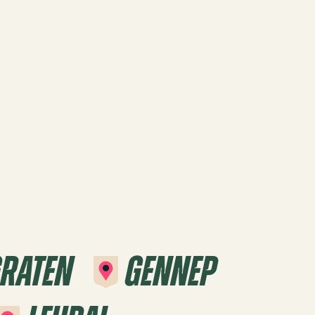
graten
Gennep