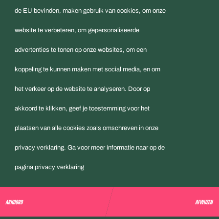
de EU bevinden, maken gebruik van cookies, om onze
website te verbeteren, om gepersonaliseerde
Episch Limburg 500 is een initiatief van
Limburg
advertenties te tonen op onze websites, om een
Cycling
en ontstaan in samenwerking met de
koppeling te kunnen maken met social media, en om
Grenspalenklassieker
. Kijk voor meer informatie
het verkeer op de website te analyseren. Door op
op
www.limburgcycling.com
akkoord te klikken, geef je toestemming voor het
plaatsen van alle cookies zoals omschreven in onze
privacy verklaring. Ga voor meer informatie naar op de
pagina privacy verklaring
AKKOORD
AFWIJZEN
©
Limburg Cycling
. Website door
Box tot Box